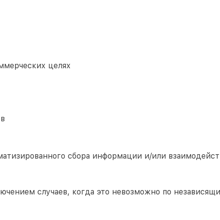
ммерческих целях
ов
матизированного сбора информации и/или взаимодейст
лючением случаев, когда это невозможно по независящ