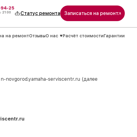
-94-25
о
21:00
Статус ремонта
Записаться на ремонт
на на ремонт
Отзывы
О нас
Расчёт стоимости
Гарантии
м
n-novgorod.yamaha-serviscentr.ru
(далее
iscentr.ru