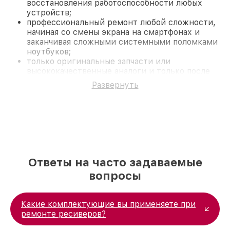
восстановления работоспособности любых
устройств;
профессиональный ремонт любой сложности,
начиная со смены экрана на смартфонах и
заканчивая сложными системными поломками
ноутбуков;
только оригинальные запчасти или
высококачественные аналоги и только после
согласования с клиентом.
Развернуть
На все работы и замененные комплектующие
предоставляется длительная гарантия. В случае
поломки по условиям гарантии, мы бесплатно
исправим ситуацию.
Наши преимущества
Преимуществами нашего сервисного центра
Yamaha в Нижнем Новгороде являются:
Ответы на часто задаваемые
лучшие специалисты с многолетним опытом и
безупречной репутацией;
вопросы
современное оборудование и
лицензированное ПО в ремонтно-
диагностических мастерских;
Какие комплектующие вы применяете при
собственный склад комплектующих, что
ремонте ресиверов?
позволяет сократить сроки