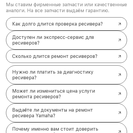
восстановительных работ;
Мы ставим фирменные запчасти или качественные
услуги курьера для владельцев
аналоги. На все запчасти выдаём гарантию.
крупногабаритной техники, которые
обеспечат доставку устройств в сервис в
полной сохранности и бесплатно.
Как долго длится проверка ресивера?
За годы своей деятельности мы получали только
положительные отзывы и обрели отличную
Доступен ли экспресс-сервис для
репутацию. Мы постоянно совершенствуемся и
ресиверов?
стараемся каждый день делать наш сервис еще
лучше!
Сколько длится ремонт ресиверов?
Нужно ли платить за диагностику
ресивера?
Может ли измениться цена услуги
ремонта ресиверов?
Выдаёте ли документы на ремонт
ресивера Yamaha?
Почему именно вам стоит доверить