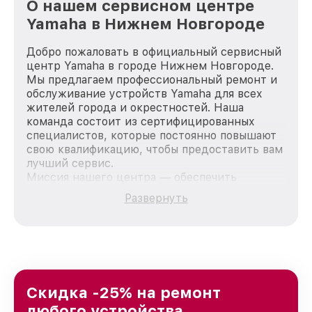
О нашем сервисном центре
Yamaha в Нижнем Новгороде
Добро пожаловать в официальный сервисный
центр Yamaha в городе Нижнем Новгороде.
Мы предлагаем профессиональный ремонт и
обслуживание устройств Yamaha для всех
жителей города и окрестностей. Наша
команда состоит из сертифицированных
специалистов, которые постоянно повышают
свою квалификацию, чтобы предоставить вам
лучший сервис.
Миссия нашего центра — обеспечить
качественный и доступный ремонт для
Развернуть
каждого пользователя продукции Yamaha, вне
зависимости от сложности поломки. Мы
стремимся к тому, чтобы каждый клиент был
удовлетворен скоростью и качеством
предоставляемых услуг. Наша цель — стать
лучшим сервисным центром Yamaha в городе
Нижнем Новгороде, постоянно повышая
Скидка -25% на ремонт
уровень доверия и лояльности наших
любого устройства