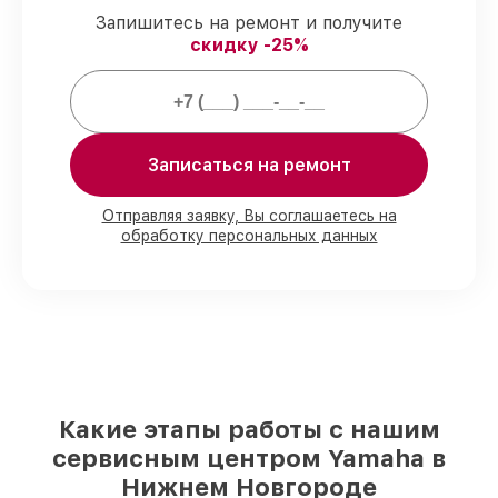
гарантия на все виды работ.
Запишитесь на ремонт и получите
скидку -25%
Гарантии на обслуживание
ресиверов:
Записаться на ремонт
80%
сервисов завершаем при клиенте
90%
деталей готовы к установке,
остальное доставляем быстро
Отправляя заявку, Вы соглашаетесь на
обработку персональных данных
Подлинные запчасти и надёжные
реплики
– под разные запросы
85%
сервисов делаются быстро и без
задержек, при немедленном старте
Наши обязательства перед
заказчиками:
Какие этапы работы с нашим
сервисным центром Yamaha в
Ответственность за вашу технику
Мы обеспечиваем качество
Нижнем Новгороде