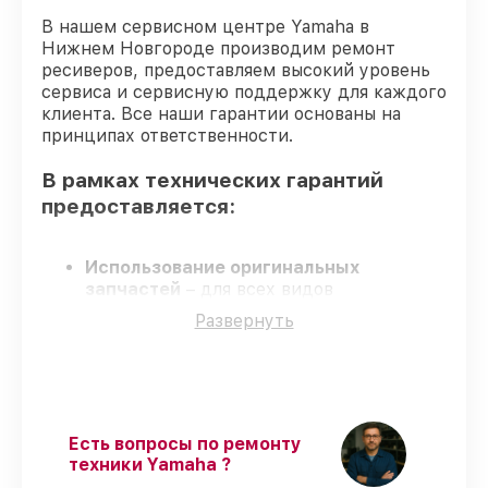
В нашем сервисном центре Yamaha в
Нижнем Новгороде производим ремонт
ресиверов, предоставляем высокий уровень
сервиса и сервисную поддержку для каждого
клиента. Все наши гарантии основаны на
принципах ответственности.
В рамках технических гарантий
предоставляется:
Использование оригинальных
запчастей
– для всех видов
обслуживания ресиверов применяются
Развернуть
только оригинальные запчасти.
Опытные мастера
– обучение и
сертификация подтверждают уровень
мастерства.
Выполнение работ вовремя
–
гарантируем завершение обслуживания
Есть вопросы по ремонту
без задержек.
техники Yamaha ?
Официальная гарантия
– официальная