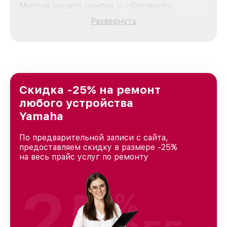
Миссия нашего центра — обеспечить
качественный и доступный ремонт для
Развернуть
каждого пользователя продукции Yamaha, вне
зависимости от сложности поломки. Мы
стремимся к тому, чтобы каждый клиент был
удовлетворен скоростью и качеством
предоставляемых услуг. Наша цель — стать
лучшим сервисным центром Yamaha в городе
Нижнем Новгороде, постоянно повышая
Скидка -25% на ремонт
уровень доверия и лояльности наших
любого устройства
клиентов.
Yamaha
По предварительной записи с сайта,
предоставляем скидку в размере -25%
на весь прайс услуг по ремонту
25
%