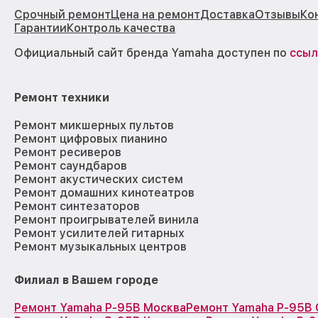
Срочный ремонт
Цена на ремонт
Доставка
Отзывы
Ко
Гарантии
Контроль качества
Официальный сайт бренда Yamaha доступен по
ссыл
Ремонт техники
Ремонт микшерных пультов
Ремонт цифровых пианино
Ремонт ресиверов
Ремонт саундбаров
Ремонт акустических систем
Ремонт домашних кинотеатров
Ремонт синтезаторов
Ремонт проигрывателей винила
Ремонт усилителей гитарных
Ремонт музыкальных центров
Филиал в Вашем городе
Ремонт Yamaha P-95B Москва
Ремонт Yamaha P-95B 