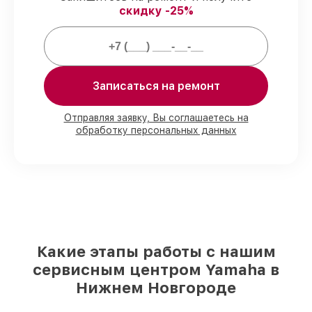
скидку -25%
задержек.
Гарантийное обслуживание
– все
работы по починке проводятся с
официальной гарантией.
Записаться на ремонт
Мы гарантируем:
Отправляя заявку, Вы соглашаетесь на
обработку персональных данных
80%
работ в присутствии заказчика
90%
комплектующих для цифровых
пианино на складе или быстро
поставляются
Оригинальные запчасти и
качественные реплики на ваш выбор
–
с учётом всех запросов
85%
работ быстро и без задержек, если
мастер приступает к обслуживанию
Какие этапы работы с нашим
сразу
сервисным центром Yamaha в
Нижнем Новгороде