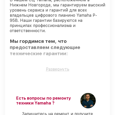
Нижнем Новгороде, мы гарантируем высокий
уровень сервиса и гарантий для всех
владельцев цифрового пианино Yamaha P-
95B. Наши гарантии базируются на
принципах профессионализма и
ответственности.
Мы гордимся тем, что
предоставляем следующие
технические гарантии:
Использование оригинальных
Развернуть
запчастей
– для всех видов
обслуживания применяются
исключительно оригинальные детали.
Квалифицированные специалисты
–
все работники проходят обязательное
Есть вопросы по ремонту
обучение и ежегодную аттестацию, что
техники Yamaha ?
подтверждает их уровень мастерства.
Выполнение работ вовремя
–
Запишитесь на ремонт и получите
гарантируем завершение работ без