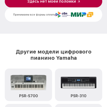
механизма клавиш P-95B Yamaha
Здесь нет моей поломки
Ремонт механизма клавиш P-95B
от 1800₽
Yamaha
Принимаем все формы оплаты
Чистка клавиатуры P-95B Yamaha
от 1000₽
Ремонт клавиш P-95B Yamaha
от 1800₽
Замена клавиш и уплотнителей P-95B
от 1200₽
Yamaha
Другие модели цифрового
Чистка и профилактика
от 1500₽
пианино Yamaha
внутрикорпусная P-95B Yamaha
Ремонт корпусных элементов P-95B
от 2000₽
Yamaha
Восстановление после попадания влаги
от 1800₽
P-95B Yamaha
Прошивка (Обновление ПО) P-95B
от 1200₽
PSR-S700
PSR-310
Yamaha
Замена стоковых потенциометров P-